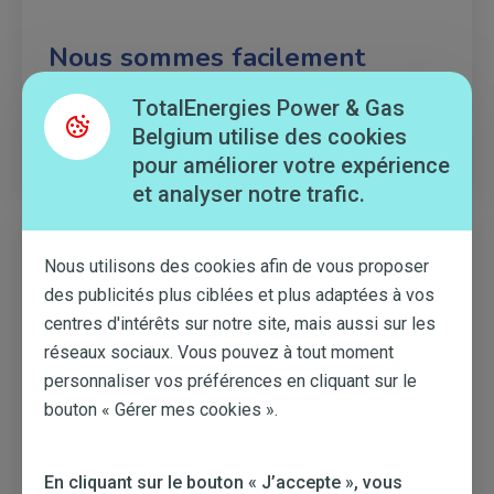
Nous sommes facilement
joignables
TotalEnergies Power & Gas
Nos experts en énergie sont à votre disposition en
Belgium utilise des cookies
semaine, par chat ou téléphone, jusqu'à 18h.
pour améliorer votre expérience
et analyser notre trafic.
Nous utilisons des cookies afin de vous proposer
des publicités plus ciblées et plus adaptées à vos
centres d'intérêts sur notre site, mais aussi sur les
réseaux sociaux. Vous pouvez à tout moment
personnaliser vos préférences en cliquant sur le
On vous rappelle ?
bouton « Gérer mes cookies ».
Si vous êtes surchargés, dites nous quel jour et à
quel moment nous pouvons vous rappeler.
En cliquant sur le bouton « J’accepte », vous