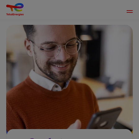
Main
men
Direkt
zum
Inhalt